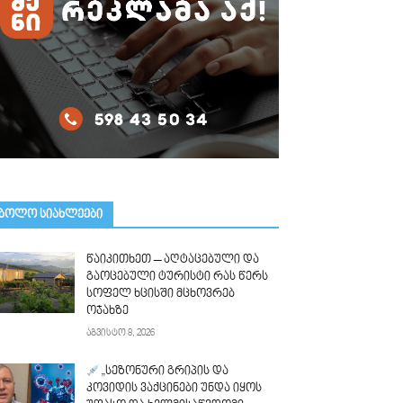
ᲑᲝᲚᲝ ᲡᲘᲐᲮᲚᲔᲔᲑᲘ
წაიკითხეთ – აღტაცებული და
გაოცებული ტურისტი რას წერს
სოფელ ხცისში მცხოვრებ
ოჯახზე
აგვისტო 8, 2026
„სეზონური გრიპის და
კოვიდის ვაქცინები უნდა იყოს