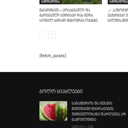
საზოგადოება
საზოგადოება
წაიკითხეთ – აღტაცებული და
„სეზონუ
გაოცებული ტურისტი რას წერს
ვაქცინები 
სოფელ ხცისში მცხოვრებ ოჯახზე
ხელმისაწვ
[fetch_posts]
ბოლო სიახლეები
საზამთროს და ნესვის
ნიმუშებში ნიტრატების
შემცველობაზე დარღვევა არ
გამოვლინდა
აგვისტო 4, 2026