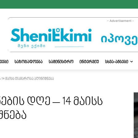
- Advertisement -
ᲔᲔᲑᲘ
ᲡᲐᲖᲝᲒᲐᲓᲝᲔᲑᲐ
ᲡᲐᲛᲘᲜᲘᲡᲢᲠᲝ
ᲘᲜᲢᲔᲠᲕᲘᲣ
ᲡᲮᲕᲐ-ᲐᲛᲑᲔᲑᲘ
– 14 მაისს თამარობა აღინიშნება
ების დღე – 14 მაისს
შნება