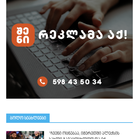
ᲑᲝᲚᲝ ᲡᲘᲐᲮᲚᲔᲔᲑᲘ
“ჩვენი ოცნებაა, იმერეთში ალექსის