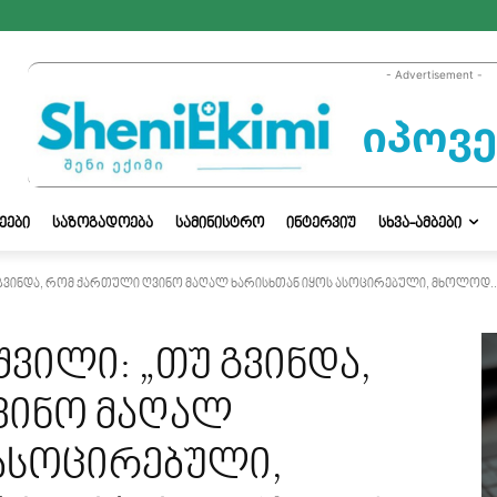
- Advertisement -
ᲔᲔᲑᲘ
ᲡᲐᲖᲝᲒᲐᲓᲝᲔᲑᲐ
ᲡᲐᲛᲘᲜᲘᲡᲢᲠᲝ
ᲘᲜᲢᲔᲠᲕᲘᲣ
ᲡᲮᲕᲐ-ᲐᲛᲑᲔᲑᲘ
გვინდა, რომ ქართული ღვინო მაღალ ხარისხთან იყოს ასოცირებული, მხოლოდ..
ვილი: „თუ გვინდა,
ვინო მაღალ
 ასოცირებული,