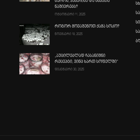
წეროს, კამეჩისა და სხვათა
სხ
ნაშიერებს?
ს
ოქტომბერი 11, 2025
ს
როგორ მოვაშენოთ ქამა სოკო?
ს
ნოემბერი 18, 2025
ბ
„აუცილებლად ჩასანიშნი
რეცეპტი, ვინც ხართ სოფელში“
დეკემბერი 30, 2025
ა