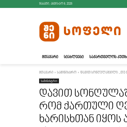
შაბათი, აგვისტო 8, 2026
ᲛᲗᲐᲕᲐᲠᲘ
ᲡᲘᲐᲮᲚᲔᲔᲑᲘ
ᲡᲐᲥᲐᲠᲗᲕᲔᲚᲝᲡ ᲙᲣᲗᲮ
მთავარი
სამინისტრო
დავით სონღულაშვილი: „თუ 
სამინისტრო
დავით სონღულაშ
რომ ქართული ღ
ხარისხთან იყოს