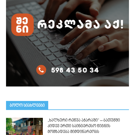
ᲑᲝᲚᲝ ᲡᲘᲐᲮᲚᲔᲔᲑᲘ
„ხალხური რეწვა აჭარაში“ – ბათუმში
კიდევ ერთი საინტერესო წიგნის
მომზადება მიმდინარეობს