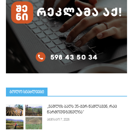
ᲑᲝᲚᲝ ᲡᲘᲐᲮᲚᲔᲔᲑᲘ
„ვაშლის ბაღს 35-ჯერ წამლავენ, რაც
წარმოუდგენელია”
აგვისტო 7, 2026