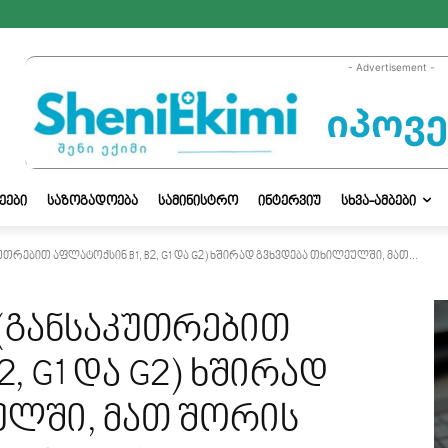
- Advertisement -
ᲔᲔᲑᲘ
ᲡᲐᲖᲝᲒᲐᲓᲝᲔᲑᲐ
ᲡᲐᲛᲘᲜᲘᲡᲢᲠᲝ
ᲘᲜᲢᲔᲠᲕᲘᲣ
ᲡᲮᲕᲐ-ᲐᲛᲑᲔᲑᲘ
თრებით აფლატოქსინ B1, B2, G1 და G2) ხშირად გვხვდება თხილეულში, მათ...
(განსაკუთრებით
, G1 და G2) ხშირად
ულში, მათ შორის