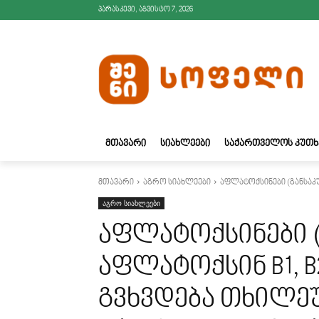
პარასკევი, აგვისტო 7, 2026
ᲛᲗᲐᲕᲐᲠᲘ
ᲡᲘᲐᲮᲚᲔᲔᲑᲘ
ᲡᲐᲥᲐᲠᲗᲕᲔᲚᲝᲡ ᲙᲣᲗᲮ
მთავარი
აგრო სიახლეები
აფლატოქსინები (განსაკუ
აგრო სიახლეები
აფლატოქსინები 
აფლატოქსინ B1, B2
გვხვდება თხილე