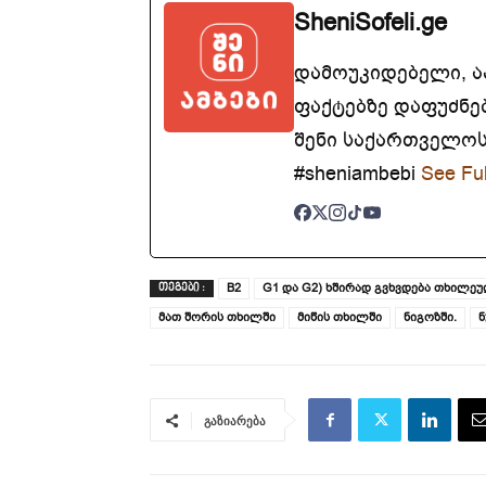
SheniSofeli.ge
დამოუკიდებელი, 
ფაქტებზე დაფუძნე
შენი საქართველოსთ
#sheniambebi
See Ful
B2
G1 და G2) ხშირად გვხვდება თხილე
ᲗᲔᲒᲔᲑᲘ :
მათ შორის თხილში
მიწის თხილში
ნიგოზში.
ნ
გაზიარება