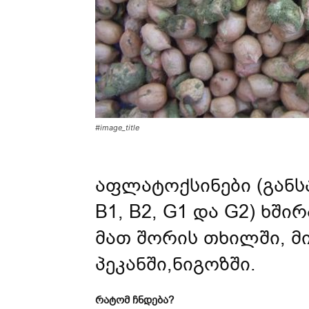
#image_title
აფლატოქსინები (გან
B1, B2, G1 და G2) ხშ
მათ შორის თხილში, მი
პეკანში,ნიგოზში.
რატომ ჩნდება?