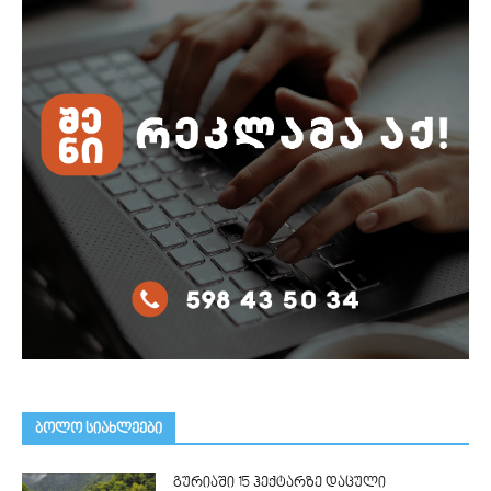
ᲑᲝᲚᲝ ᲡᲘᲐᲮᲚᲔᲔᲑᲘ
გურიაში 15 ჰექტარზე დაცული