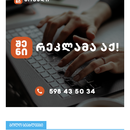
ᲑᲝᲚᲝ ᲡᲘᲐᲮᲚᲔᲔᲑᲘ