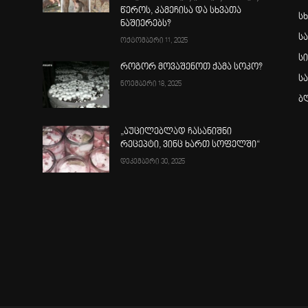
წეროს, კამეჩისა და სხვათა
სხ
ნაშიერებს?
ს
ოქტომბერი 11, 2025
ს
როგორ მოვაშენოთ ქამა სოკო?
ს
ნოემბერი 18, 2025
ბ
„აუცილებლად ჩასანიშნი
რეცეპტი, ვინც ხართ სოფელში“
დეკემბერი 30, 2025
ა