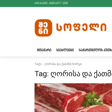
პარასკევი, აგვისტო 7, 2026
ᲛᲗᲐᲕᲐᲠᲘ
ᲡᲘᲐᲮᲚᲔᲔᲑᲘ
ᲡᲐᲥᲐᲠᲗᲕᲔᲚᲝᲡ ᲙᲣᲗᲮ
Tags
ღორისა და ქათმის ხორცი
Tag:
ღორისა და ქათმ