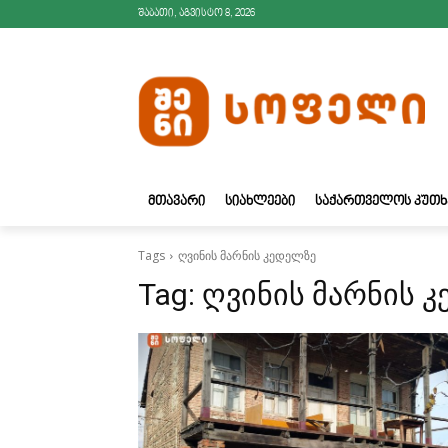
შაბათი, აგვისტო 8, 2026
ᲛᲗᲐᲕᲐᲠᲘ
ᲡᲘᲐᲮᲚᲔᲔᲑᲘ
ᲡᲐᲥᲐᲠᲗᲕᲔᲚᲝᲡ ᲙᲣᲗᲮ
Tags
ღვინის მარნის კედელზე
Tag:
ღვინის მარნის 