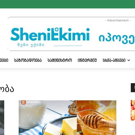
- Advertisement -
ᲔᲔᲑᲘ
ᲡᲐᲖᲝᲒᲐᲓᲝᲔᲑᲐ
ᲡᲐᲛᲘᲜᲘᲡᲢᲠᲝ
ᲘᲜᲢᲔᲠᲕᲘᲣ
ᲡᲮᲕᲐ-ᲐᲛᲑᲔᲑᲘ
ობა