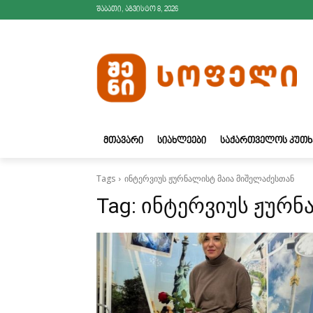
შაბათი, აგვისტო 8, 2026
ᲛᲗᲐᲕᲐᲠᲘ
ᲡᲘᲐᲮᲚᲔᲔᲑᲘ
ᲡᲐᲥᲐᲠᲗᲕᲔᲚᲝᲡ ᲙᲣᲗᲮ
Tags
ინტერვიუს ჟურნალისტ მაია მიშელაძესთან
Tag:
ინტერვიუს ჟურნ