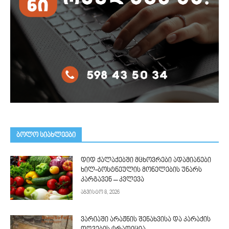
ᲑᲝᲚᲝ ᲡᲘᲐᲮᲚᲔᲔᲑᲘ
დიდ ქალაქებში მცხოვრები ადამიანები
ხილ-ბოსტნეულის მონელების უნარს
კარგავენ – კვლევა
აგვისტო 8, 2026
ვარიაში არაჟნის შენახვისა და კარაქის