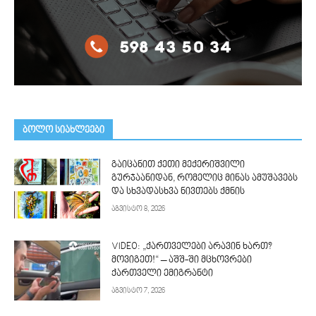
ᲑᲝᲚᲝ ᲡᲘᲐᲮᲚᲔᲔᲑᲘ
გაიცანით ქეთი მექერიშვილი
გურჯაანიდან, რომელიც მინას ამუშავებს
და სხვადასხვა ნივთებს ქმნის
აგვისტო 8, 2026
VIDEO: „ქართველები არავინ ხართ?
მოვიგეთ!“ – აშშ-ში მცხოვრები
ქართველი ემიგრანტი
აგვისტო 7, 2026