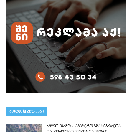
ᲑᲝᲚᲝ ᲡᲘᲐᲮᲚᲔᲔᲑᲘ
ხულო-თაგოს საბაგირო გზა სიგრძითა
და სიმაღლით ევროპაში მეორე