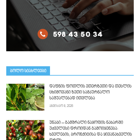
ᲑᲝᲚᲝ ᲡᲘᲐᲮᲚᲔᲔᲑᲘ
დაფნის ფოთლის ეთერზეთი და თესლის
ცხიმოვანი ზეთი სამკურნალო
საშუალებად ითვლება
აგვისტო 8, 2026
უნაბი – გამშრალი ნაყოფის ნახარში
უძველესი დროიდან გამოიყენება:
ხველების, ბრონქიტისა და ყივანახველის