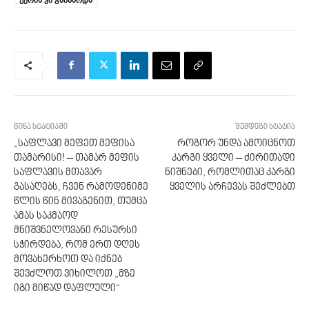
ქერის კი გაიზარდა
წინა სტატიაში
შემდეგი სტატია
„საფლავი მეფეთ მეფისა
როგორ უნდა ამოიცნოთ
თამარისი! – თამარ მეფის
კარგი ყველი – ძი­რი­თადი
საფლავის მთავარ
ნიშ­ნები, რომ­ლი­თაც კარ­გი
გასაღებს, ჩვენ რამოდენიმე
ყვე­ლის არ­ჩე­ვას შეძ­ლებთ
წლის წინ მივაგენით, თუმცა
ამას საკმაოდ
მნიშვნელოვანი რესურსი
სჭირდება, რომ ერთ დღეს
მოვახერხოთ და იქნებ
შევძლოთ ვიხილოთ „მზე
იგი მიწად დაფლული“