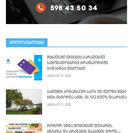
ᲑᲝᲚᲝ ᲡᲘᲐᲮᲚᲔᲔᲑᲘ
მცხეთაში თიბისის ბარათებით
საზოგადოებრივ ტრანსპორტში
გადახდას შეძლებთ
აგვისტო 10, 2026
ბათუმის ბოტანიკურ ბაღს 100 წელზე მეტი
ხნის ისტორია აქვს, ის 1912 წელს დაარსდა
აგვისტო 10, 2026
როგორ უნდა მოვიქცეთ ფუტკრის,
ბზიკისა და კრაზანის ნაკბენის დროს –