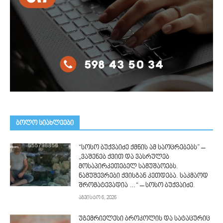
ᲑᲝᲚᲝ ᲡᲘᲐᲮᲚᲔᲔᲑᲘ
“სოსო ბუქვაიძე ქმნის ამ საოცრებებს” –
„ვაშენებ ქვით და ვასრულებ
მოსაპირკეთებელ სამუშაოებს.
ნამუშევრები ქვისგან კეთდება. საკმაოდ
შრომატევადია …“ – სოსო ბუქვაიძე.
აგვისტო 6, 2026
უგემრიელესი ბროკოლის და სატაცურიც