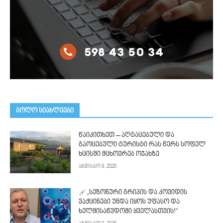
ᲑᲝᲚᲝ ᲡᲘᲐᲮᲚᲔᲔᲑᲘ
წაიკითხეთ – აღტაცებული და
გაოცებული ტურისტი რას წერს სოფელ
ხცისში მცხოვრებ ოჯახზე
აგვისტო 8, 2026
„სეზონური გრიპის და კოვიდის
ვაქცინები უნდა იყოს უფასო და
ხელმისაწვდომი ყველასთვის!“