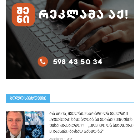
ᲑᲝᲚᲝ ᲡᲘᲐᲮᲚᲔᲔᲑᲘ
რა არის, ყველაზე სწრაფი და ყველაზე
ეფექტური საშუალება ამ ვერაგი ვირუსის
შესაჩერებლად?! – „კოვიდი და სეზონური
ვირუსები არსად წასულან“
აგვისტო 6, 2026