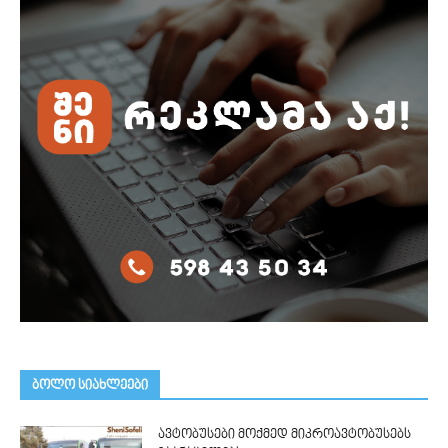
ᲑᲝᲚᲝ ᲡᲘᲐᲮᲚᲔᲔᲑᲘ
ავტობუსები მოქმედ მიკროავტობუსებს