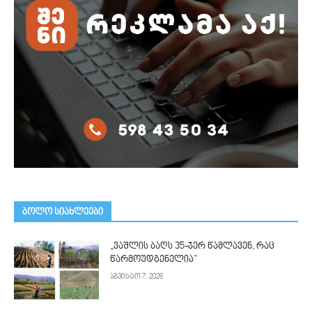
ᲑᲝᲚᲝ ᲡᲘᲐᲮᲚᲔᲔᲑᲘ
„ვაშლის ბაღს 35-ჯერ წამლავენ, რაც
წარმოუდგენელია”
აგვისტო 7, 2026