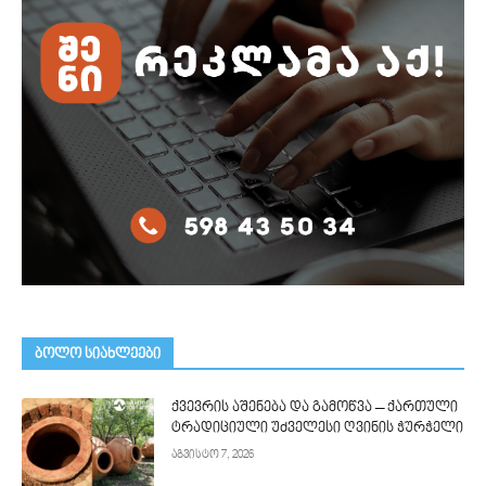
ᲑᲝᲚᲝ ᲡᲘᲐᲮᲚᲔᲔᲑᲘ
ქვევრის აშენება და გამოწვა – ქართული
ტრადიციული უძველესი ღვინის ჭურჭელი
აგვისტო 7, 2026