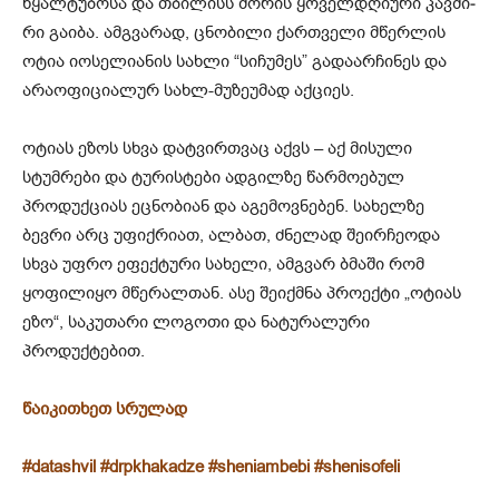
წყალ­ტუ­ბო­სა და თბი­ლისს შო­რის ყო­ველ­დღი­უ­რი კავ­ში­
რი გა­ი­ბა. ამ­გვა­რად, ცნო­ბი­ლი ქარ­თვე­ლი მწერ­ლის
ოტია იო­სე­ლი­ა­ნის სახ­ლი “სი­ჩუ­მეს” გა­და­არ­ჩი­ნეს და
არა­ო­ფი­ცი­ა­ლურ სახლ-მუ­ზე­უ­მად აქ­ცი­ეს.
ოტიას ეზოს სხვა დატვირთვაც აქვს – აქ მისული
სტუმრები და ტურისტები ადგილზე წარმოებულ
პროდუქციას ეცნობიან და აგემოვნებენ. სახელზე
ბევრი არც უფიქრიათ, ალბათ, ძნელად შეირჩეოდა
სხვა უფრო ეფექტური სახელი, ამგვარ ბმაში რომ
ყოფილიყო მწერალთან. ასე შეიქმნა პროექტი „ოტიას
ეზო“, საკუთარი ლოგოთი და ნატურალური
პროდუქტებით.
წაიკითხეთ სრულა
დ
#datashvil
#drpkhakadze
#sheniambebi
#shenisofeli