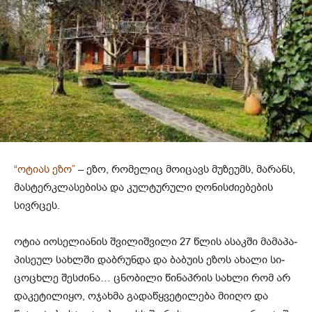
“ოტიას ეზო”
– ეზო, რომელიც მოიცავს მუზეუმს, მარანს,
მასტერკლასებისა და კულტურული ღონისძიებების
სივრცეს.
ოტია იოსელიანის შვილიშვილი 27 წლის ასაკ­ში მა­მა­პა­
პი­სე­ულ სახ­ლში დაბ­რუნ­და და ბა­ბუ­ის ეზოს ახა­ლი სი­
ცო­ცხლე შეს­ძი­ნა… ცნო­ბი­ლი წი­ნაპ­რის სახ­ლი რომ არ
და­კე­ტი­ლი­ყო, ოჯახ­მა გა­და­წყვე­ტი­ლე­ბა მი­ი­ღო და