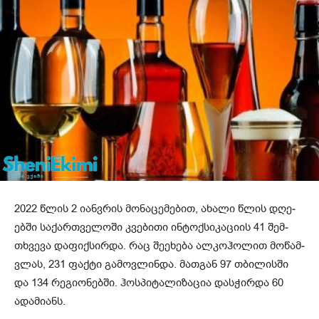
2022 წლის 2 იან­ვრის მო­ნა­ცე­მე­ბით, ახა­ლი წლის დღე­
ებ­ში სა­ქარ­თვე­ლო­ში კვე­ბი­თი ინ­ტოქ­სი­კა­ცი­ის 41 შემ­
თხვე­ვა და­ფიქ­სირ­და. რაც შე­ე­ხე­ბა ალ­კოჰო­ლით მო­წამ­
ვლას, 231 ფაქ­ტი გა­მოვ­ლინ­და. მათ­გან 97 თბი­ლის­ში
და 134 რე­გი­ო­ნებ­ში. ჰოს­პი­ტა­ლი­ზა­ცია დას­ჭირ­და 60
ადა­მი­ანს.