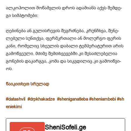
ალ­კოჰო­ლით მო­წამ­ვლის დროს ადა­მი­ანს აქვს შემ­დე­
გი სიმპტო­მე­ბი:
ღე­ბი­ნე­ბა ან გუ­ლის­რე­ვის შეგ­რძნე­ბა, კრუნ­ჩხვა, შე­ნე­
ლე­ბუ­ლი სუნ­თქვა, ფერ­მკრთა­ლი ან მო­ლურ­ჯო ფე­რის
კანი, რო­მე­ლიც სხე­უ­ლის და­ბა­ლი ტემ­პე­რა­ტუ­რით არის
გა­მოწ­ვე­უ­ლი. მძი­მე შემ­თხვე­ვებ­ში კი შე­საძ­ლე­ბე­ლია
გო­ნე­ბის და­კარ­გვა, კომა და სიკ­ვდი­ლიც კი გა­მო­იწ­ვი­
ოს.
წაიკითხეთ სრულა
დ
#datashvil
#drpkhakadze
#sheniganatleba
#sheniambebi
#sh
eniekimi
SheniSofeli.ge