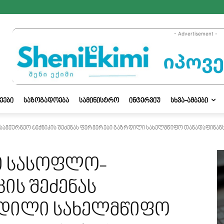
- Advertisement -
ᲔᲔᲑᲘ
ᲡᲐᲖᲝᲒᲐᲓᲝᲔᲑᲐ
ᲡᲐᲛᲘᲜᲘᲡᲢᲠᲝ
ᲘᲜᲢᲔᲠᲕᲘᲣ
ᲡᲮᲕᲐ-ᲐᲛᲑᲔᲑᲘ
სამეურნეო ტექნიკის შეძენას ფერმერები გაზრდილი სახელმწიფო თანადაფინან
ი სასოფლო-
ის შეძენას
რდილი სახელმწიფო