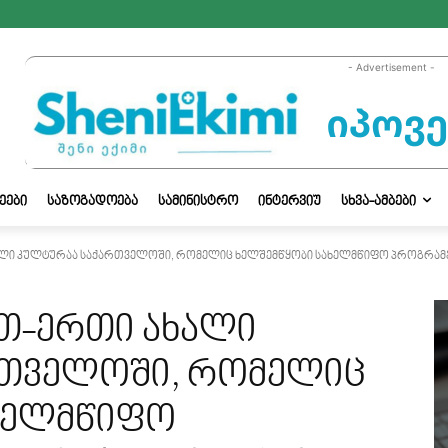
- Advertisement -
ᲔᲔᲑᲘ
ᲡᲐᲖᲝᲒᲐᲓᲝᲔᲑᲐ
ᲡᲐᲛᲘᲜᲘᲡᲢᲠᲝ
ᲘᲜᲢᲔᲠᲕᲘᲣ
ᲡᲮᲕᲐ-ᲐᲛᲑᲔᲑᲘ
ლი კულტურაა საქართველოში, რომელიც ხელშემწყობი სახელმწიფო პროგრამე
თ-ერთი ახალი
რთველოში, რომელიც
ხელმწიფო