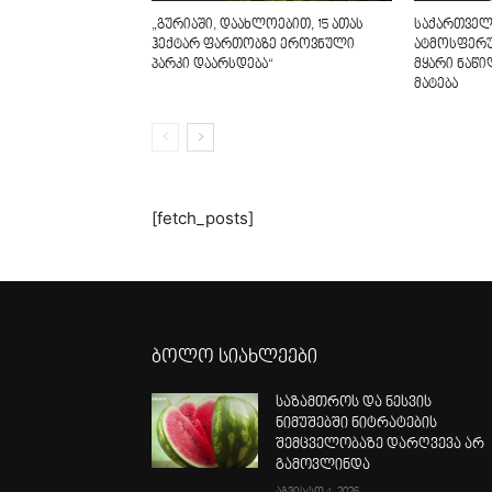
„გურიაში, დაახლოებით, 15 ათას
საქართველ
ჰექტარ ფართობზე ეროვნული
ატმოსფერუ
პარკი დაარსდება“
მყარი ნაწი
მატება
[fetch_posts]
ბოლო სიახლეები
საზამთროს და ნესვის
ნიმუშებში ნიტრატების
შემცველობაზე დარღვევა არ
გამოვლინდა