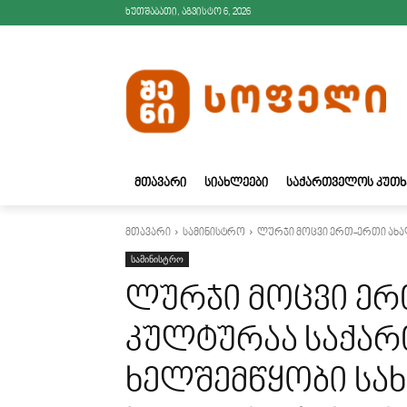
ხუთშაბათი, აგვისტო 6, 2026
ᲛᲗᲐᲕᲐᲠᲘ
ᲡᲘᲐᲮᲚᲔᲔᲑᲘ
ᲡᲐᲥᲐᲠᲗᲕᲔᲚᲝᲡ ᲙᲣᲗᲮ
მთავარი
სამინისტრო
ლურჯი მოცვი ერთ-ერთი ახა
სამინისტრო
ლურჯი მოცვი ერ
კულტურაა საქა
ხელშემწყობი სა