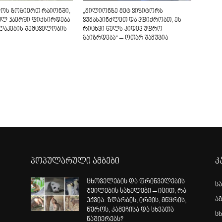
ოს ზოგიერთ რაიონში,
„მილიონზე მეტ ვიზიტორს
ლ ჰაერში ფიქსირდება
ვუმასპინძლეთ და ვფიქრობთ, ეს
ლაკების შემცველობის
რიცხვი წელს კიდევ უფრო
გაიზრდება“ – ოთარ შამუგია
პოპულარული ამბები
კ
ცხოველების და ფრინველების
ს
შვილების სახელები – იცით, რა
ა
ჰქვია: ზღარბის, ირმის, მწყრის,
წეროს, კამეჩისა და სხვათა
სხ
ნაშიერებს?