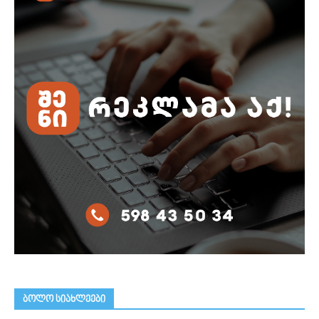
ᲑᲝᲚᲝ ᲡᲘᲐᲮᲚᲔᲔᲑᲘ