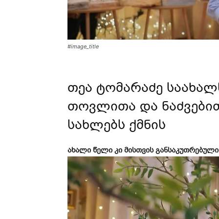
#image_title
თეა ტომარაძე საახა
თოვლითა და ნაძვები
სახლებს ქმნის
ახალი წელი კი მისთვის განსაკუთრებულ
ვ
ი
დ
ე
ო