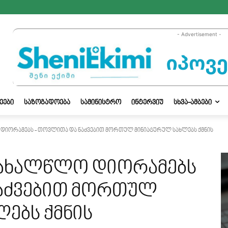
- Advertisement -
ᲔᲔᲑᲘ
ᲡᲐᲖᲝᲒᲐᲓᲝᲔᲑᲐ
ᲡᲐᲛᲘᲜᲘᲡᲢᲠᲝ
ᲘᲜᲢᲔᲠᲕᲘᲣ
ᲡᲮᲕᲐ-ᲐᲛᲑᲔᲑᲘ
დიორამებს - თოვლითა და ნაძვებით მორთულ მინიატურულ სახლებს ქმნის
აახალწლო დიორამებს
აძვებით მორთულ
ებს ქმნის