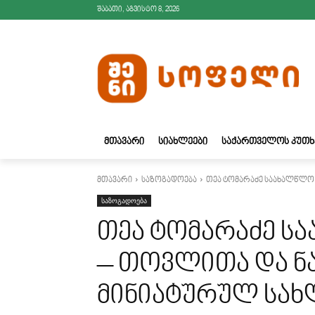
შაბათი, აგვისტო 8, 2026
ᲛᲗᲐᲕᲐᲠᲘ
ᲡᲘᲐᲮᲚᲔᲔᲑᲘ
ᲡᲐᲥᲐᲠᲗᲕᲔᲚᲝᲡ ᲙᲣᲗᲮ
მთავარი
საზოგადოება
თეა ტომარაძე საახალწლო 
საზოგადოება
თეა ტომარაძე ს
– თოვლითა და ნ
მინიატურულ სახლ