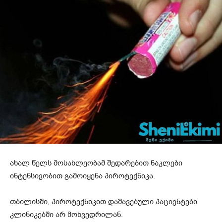
ახალ წელს მოსახლეობამ შედარებით ნაკლები
ინტენსივობით გამოიყენა პიროტექნიკა.
თბილისში, პიროტექნიკით დაშავებული პაციენტები
კლინიკებში არ მოხვედრილან.