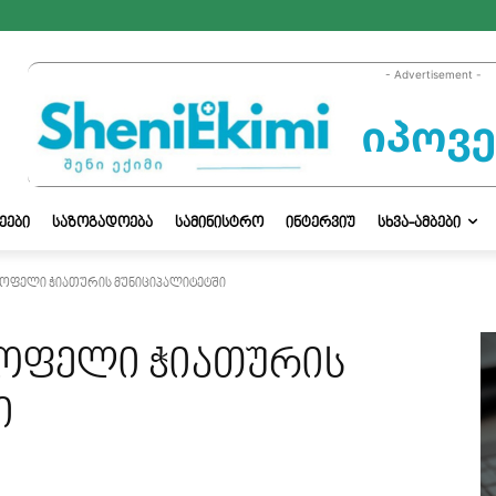
- Advertisement -
ᲔᲔᲑᲘ
ᲡᲐᲖᲝᲒᲐᲓᲝᲔᲑᲐ
ᲡᲐᲛᲘᲜᲘᲡᲢᲠᲝ
ᲘᲜᲢᲔᲠᲕᲘᲣ
ᲡᲮᲕᲐ-ᲐᲛᲑᲔᲑᲘ
სოფელი ჭიათურის მუნიციპალიტეტში
სოფელი ჭიათურის
ი