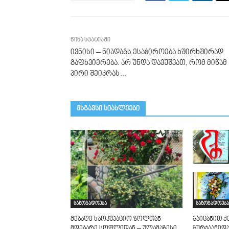
წინა სტატიაში
ივნისი – ნიადაგს ესაჭიროება ხშირ­ხშირად
გაფხვიერება. არ უნდა დავუშვათ, რომ მიწამ
პირი შეიკრას…
მსგავსი სიახლეები
საზოგადოება
საზოგადოება
მებაღე საოკუპაციო ზოლთან
გაიცანით 
მდებარე სოფლიდან – ულამაზესი
გურჯაანიდა