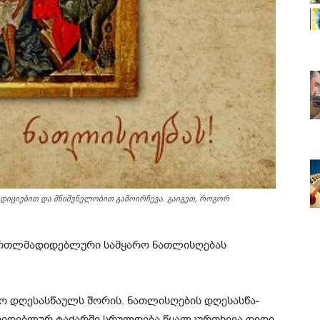
იციებით და მნიშვნელობით გამოირჩევა. გაიგეთ, როგორ
მართლმადიდებლური სამყარო ნათლისღებას
ღესასწაულს შორის. ნათ­ლის­ღე­ბის დღე­სას­წა­
ი­დებ­ლურ ტა­ძარ­ში სრულ­დე­ბა წყალ­კურ­თხე­ვა დიდი