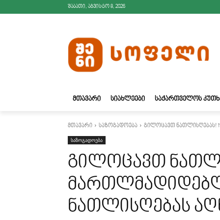
შაბათი, აგვისტო 8, 2026
ᲛᲗᲐᲕᲐᲠᲘ
ᲡᲘᲐᲮᲚᲔᲔᲑᲘ
ᲡᲐᲥᲐᲠᲗᲕᲔᲚᲝᲡ ᲙᲣᲗᲮ
მთავარი
საზოგადოება
გილოცავთ ნათლისღებას! 1
საზოგადოება
გილოცავთ ნათლის
მართლმადიდებლ
ნათლისღებას აღ